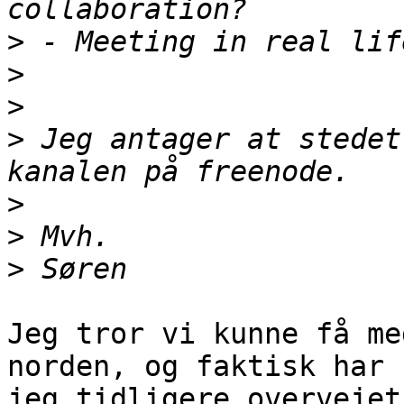
>
>
>
>
 Jeg antager at stedet
>
>
>
Jeg tror vi kunne få me
norden, og faktisk har

jeg tidligere overvejet