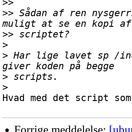
>>
>>
 Sådan af ren nysgerr
>>
>
>
 Har lige lavet sp /in
>
>
Hvad med det script som
Forrige meddelelse:
[ubu