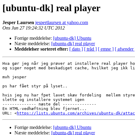
[ubuntu-dk] real player
Jesper Laursen
jespertlaursen at yahoo.com
Ons Jun 27 19:24:32 UTC 2012
Forrige meddelelse:
[ubuntu-dk] Ubuntu
Næste meddelelse:
[ubuntu-dk] real player
Meddelelser sorteret efter:
[ dato ]
[ tråd ]
[ emne ]
[ afsender 
Hva gør jeg når jeg prøver at installere real player ho
og siger noget med beskadiget cache, hvilket jeg ikk li
mvh jesper

ps har fået styr på lyset..

hvis jeg nu har fpet lavet skæv fordeling  mellem styre
slette og installere systemet igen

-------------- næste del --------------

En HTML-vedhæftning blev fjernet...

URL: <
https://lists.ubuntu.com/archives/ubuntu-dk/attac
Forrige meddelelse:
[ubuntu-dk] Ubuntu
Næste meddelelse:
[ubuntu-dk] real player