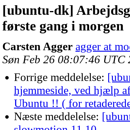
[ubuntu-dk] Arbejdsg
første gang i morgen
Carsten Agger
agger at mo
Søn Feb 26 08:07:46 UTC 
Forrige meddelelse:
[ubu
hjemmeside, ved hjælp af
Ubuntu !! ( for retadered
Næste meddelelse:
[ubun
slowmotion 11.10