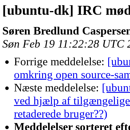
[ubuntu-dk] IRC mød
Søren Bredlund Casperse
Søn Feb 19 11:22:28 UTC 
Forrige meddelelse:
[ubu
omkring open source-sa
Næste meddelelse:
[ubun
ved hjælp af tilgængelig
retaderede bruger??)
Meddelelser sorteret eft