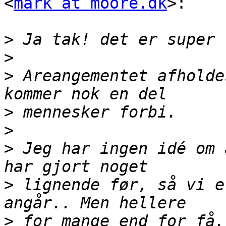
<
mark at moore.dk
>:

>
>
>
 Areangementet afholde
>
>
>
 Jeg har ingen idé om 
>
 lignende før, så vi e
>