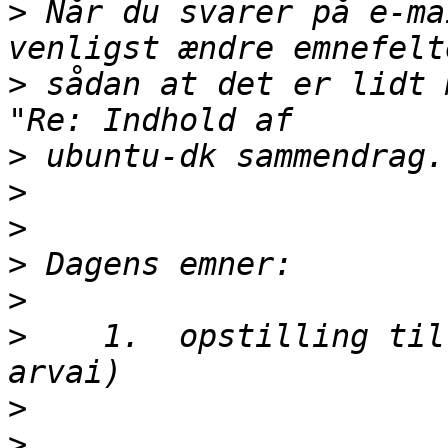
>
 Når du svarer på e-ma
>
 sådan at det er lidt 
>
>
>
>
>
>
    1.  opstilling til
>
>