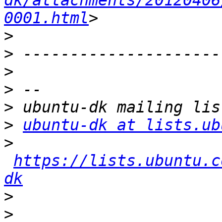
dk/attachments/20120406
0001.html
>
>
>
>
>
>
ubuntu-dk at lists.ub
>
https://lists.ubuntu.c
dk
>
>