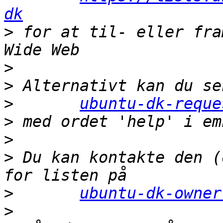
dk
>
 for at til- eller fra
>
>
>
ubuntu-dk-reque
>
>
>
 Du kan kontakte den (
>
ubuntu-dk-owner
>