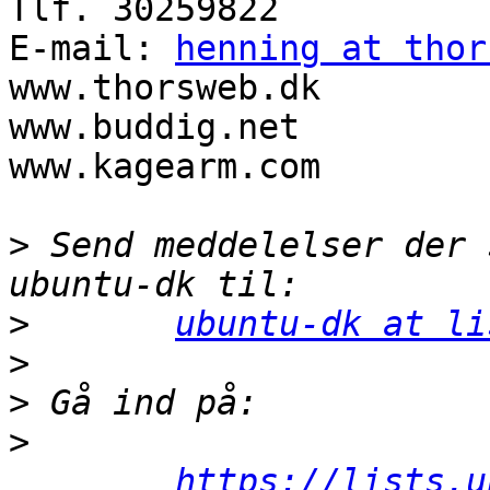
Tlf. 30259822

E-mail: 
henning at thor
www.thorsweb.dk

www.buddig.net

www.kagearm.com

>
 Send meddelelser der 
>
ubuntu-dk at li
>
>
>
https://lists.u