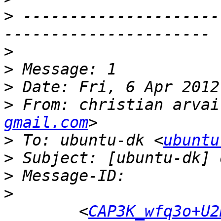
>
 ---------------------
>
>
>
>
 From: christian arvai
gmail.com
>
 To: ubuntu-dk <
ubuntu
>
>
>
 	<
CAP3K_wfq3o+U2