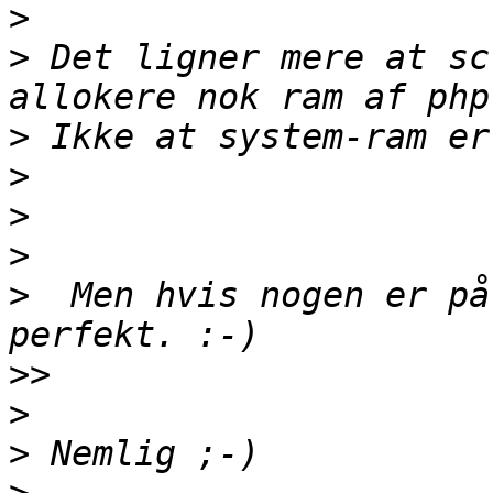
>
>
 Det ligner mere at sc
>
>
>
>
>
  Men hvis nogen er på
>>
>
>