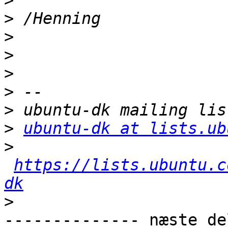
>
>
>
>
>
>
>
>
ubuntu-dk at lists.ub
>
https://lists.ubuntu.c
dk
>
-------------- næste de