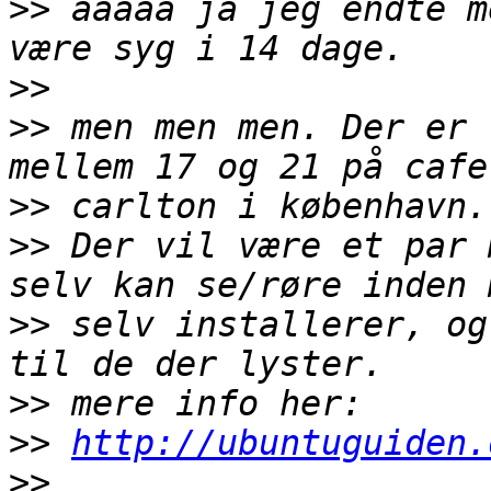
>>
 ååååå ja jeg endte m
>>
>>
 men men men. Der er 
>>
>>
 Der vil være et par 
>>
 selv installerer, og
>>
>>
http://ubuntuguiden.
>>