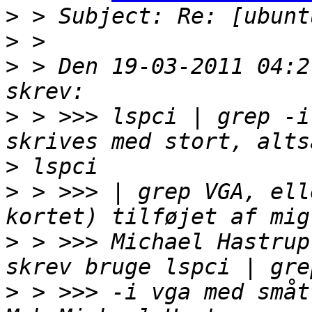
>
>
>
 > Den 19-03-2011 04:2
>
 > >>> lspci | grep -i
>
>
 > >>> | grep VGA, ell
>
 > >>> Michael Hastrup
>
 > >>> -i vga med småt