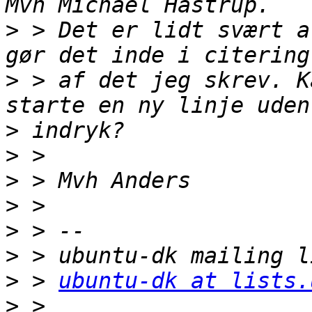
>
 > Det er lidt svært a
>
 > af det jeg skrev. K
>
>
>
>
>
>
>
 > 
ubuntu-dk at lists.
>
 > 