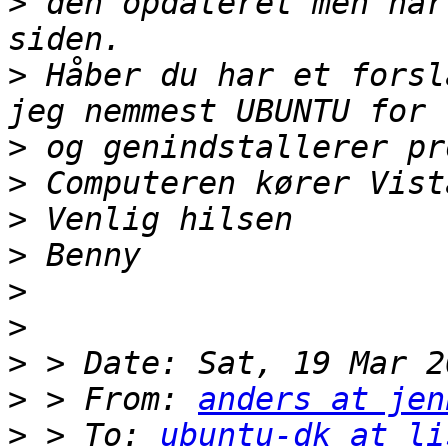
>
 den opdateret men har
>
 Håber du har et forsl
>
>
>
>
>
>
>
>
 > From: 
anders at jen
>
 > To: 
ubuntu-dk at li