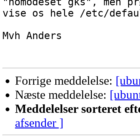
"nomodeset gks", men pr
vise os hele /etc/defau
Mvh Anders

Forrige meddelelse:
[ubu
Næste meddelelse:
[ubun
Meddelelser sorteret eft
afsender ]