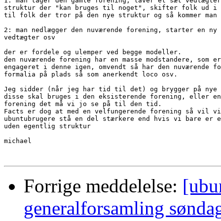
1: man tager den gamle forening, laver et sæt vedtægter
struktur der "kan bruges til noget", skifter folk ud i 
til folk der tror på den nye struktur og så kommer man 
2: man nedlægger den nuværende forening, starter en ny 
vedtægter osv

der er fordele og ulemper ved begge modeller.

den nuværende forening har en masse modstandere, som er
engageret i denne igen, omvendt så har den nuværende fo
formalia på plads så som anerkendt loco osv.

Jeg sidder (når jeg har tid til det) og brygger på nye 
disse skal bruges i den eksisterende forening, eller en
forening det må vi jo se på til den tid.

Facts er dog at med en velfungerende forening så vil vi
ubuntubrugere stå en del stærkere end hvis vi bare er e
uden egentlig struktur

michael

Forrige meddelelse:
[ubu
generalforsamling søndag