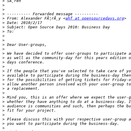
>
>
>
>
>
 From: Alexander FÃ¦rÃ¸y <
ahf at opensourcedays.org
>
>
>
>
>
>
>
>
>
>
>
>
>
>
>
>
>
>
>
>
>
>
>
>
>