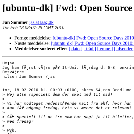
[ubuntu-dk] Fwd: Open Source 
Jan Sommer
jas at lasg.dk
Tor Feb 18 08:07:25 GMT 2010
Forrige meddelelse:
[ubuntu-dk] Fwd: Open Source Days 2010
Næste meddelelse:
[ubuntu-dk] Fwd: Open Source Days 2010:
Meddelelser sorteret efter:
[ dato ]
[ tråd ]
[ emne ]
[ afsender 
Hejsa.

Jeg kan fÃ¸rst vÃ¦re pÃ¥ It-Uni. lÃ¸rdag d. 6-3, omkrin
DesvÃ¦rre.

hilsen Jan Sommer /jas

tor, 18 02 2010 kl. 00:03 +0100, skrev SÃ¸ren Bredlund 
>
>
>
>
>
>
>
>
>