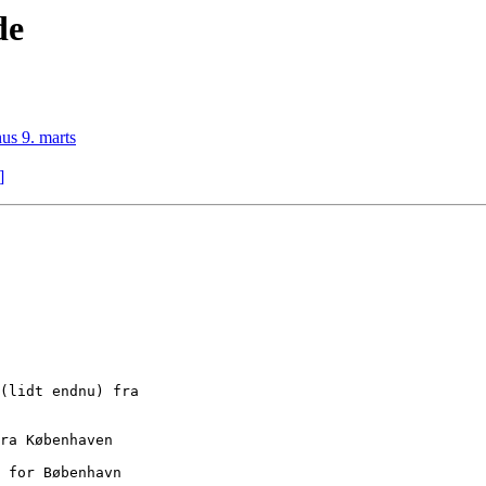
de
us 9. marts
]
(lidt endnu) fra

ra Københaven

 for Bøbenhavn
