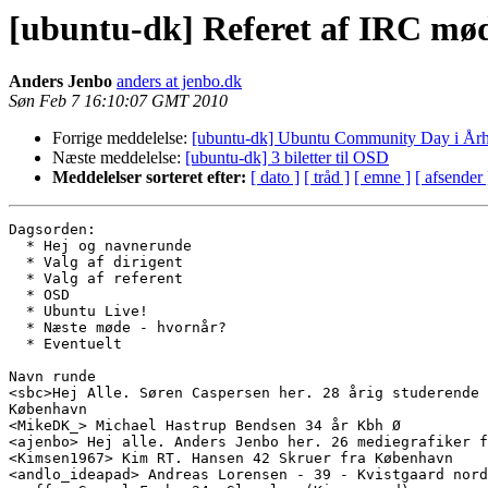
[ubuntu-dk] Referet af IRC mø
Anders Jenbo
anders at jenbo.dk
Søn Feb 7 16:10:07 GMT 2010
Forrige meddelelse:
[ubuntu-dk] Ubuntu Community Day i Årh
Næste meddelelse:
[ubuntu-dk] 3 biletter til OSD
Meddelelser sorteret efter:
[ dato ]
[ tråd ]
[ emne ]
[ afsender 
Dagsorden:

  * Hej og navnerunde

  * Valg af dirigent

  * Valg af referent

  * OSD

  * Ubuntu Live!

  * Næste møde - hvornår?

  * Eventuelt

Navn runde

<sbc>Hej Alle. Søren Caspersen her. 28 årig studerende 
København

<MikeDK_> Michael Hastrup Bendsen 34 år Kbh Ø

<ajenbo> Hej alle. Anders Jenbo her. 26 mediegrafiker f
<Kimsen1967> Kim RT. Hansen 42 Skruer fra København

<andlo_ideapad> Andreas Lorensen - 39 - Kvistgaard nord