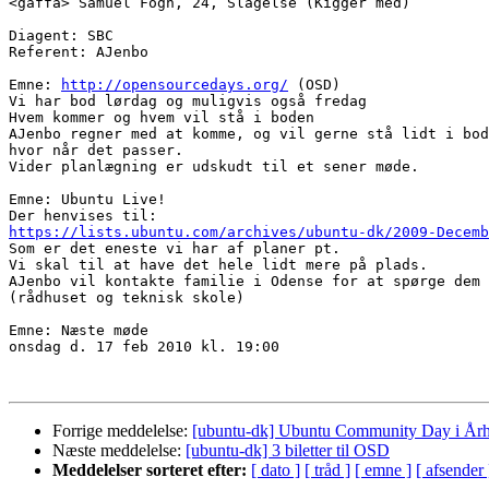
<gaffa> Samuel Fogh, 24, Slagelse (Kigger med)

Diagent: SBC

Referent: AJenbo

Emne: 
http://opensourcedays.org/
 (OSD)

Vi har bod lørdag og muligvis også fredag

Hvem kommer og hvem vil stå i boden

AJenbo regner med at komme, og vil gerne stå lidt i bod
hvor når det passer.

Vider planlægning er udskudt til et sener møde.

Emne: Ubuntu Live!

https://lists.ubuntu.com/archives/ubuntu-dk/2009-Decemb

Som er det eneste vi har af planer pt.

Vi skal til at have det hele lidt mere på plads.

AJenbo vil kontakte familie i Odense for at spørge dem 
(rådhuset og teknisk skole)

Emne: Næste møde

onsdag d. 17 feb 2010 kl. 19:00

Forrige meddelelse:
[ubuntu-dk] Ubuntu Community Day i Årh
Næste meddelelse:
[ubuntu-dk] 3 biletter til OSD
Meddelelser sorteret efter:
[ dato ]
[ tråd ]
[ emne ]
[ afsender 