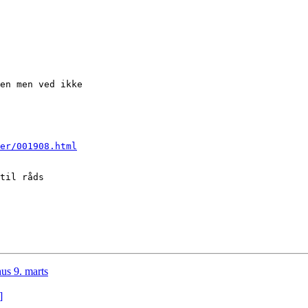
en men ved ikke

er/001908.html
til råds

us 9. marts
]