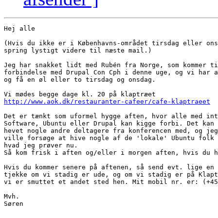
Hej alle

(Hvis du ikke er i Københavns-området tirsdag eller ons
spring lystigt videre til næste mail.)

Jeg har snakket lidt med Rubén fra Norge, som kommer ti
forbindelse med Drupal Con Cph i denne uge, og vi har a
og få en øl eller to tirsdag og onsdag.

http://www.aok.dk/restauranter-cafeer/cafe-klaptraeet
Det er tænkt som uformel hygge aften, hvor alle med int
Software, Ubuntu eller Drupal kan kigge forbi. Det kan 
hevet nogle andre deltagere fra konferencen med, og jeg
ville forsøge at hive nogle af de 'lokale' Ubuntu folk 
hvad jeg prøver nu.

Så kom frisk i aften og/eller i morgen aften, hvis du h
Hvis du kommer senere på aftenen, så send evt. lige en 
tjekke om vi stadig er ude, og om vi stadig er på Klapt
vi er smuttet et andet sted hen. Mit mobil nr. er: (+45
Mvh.

Søren
