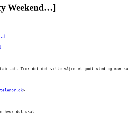
rty Weekend…]
d…]
]
Labitat. Tror det det ville vÃ¦re et godt sted og man ku
telenor.dk
>

m hvor det skal 
