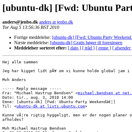
[ubuntu-dk] [Fwd: Ubuntu Pa
anders@jenbo.dk
anders at jenbo.dk
Tor Aug 5 13:56:36 BST 2010
Forrige meddelelse:
[ubuntu-dk] [Fwd: Ubuntu Party Weeken
Næste meddelelse:
[ubuntu-dk] Gratis bøger til foreningen
Meddelelser sorteret efter:
[ dato ]
[ tråd ]
[ emne ]
[ afsender 
Hej alle sammen

Jeg har kigget lidt pÃ¥ om vi kunne holde global jam i 
Mvh Anders

----- Reply message -----

Fra: "Michael Hastrup Bendsen" <
michael.bendsen at net.
Dato: tir., aug. 3, 2010 14:00

Emne: [ubuntu-dk] [Fwd: Ubuntu Party Weekendâ€¦]

Til: <
ubuntu-dk at lists.ubuntu.com
>

Kunne vÃ¦re rigtig hyggeligt, men er der nogen planer o
afholdes?

Mvh Michael Hastrup Bendsen
