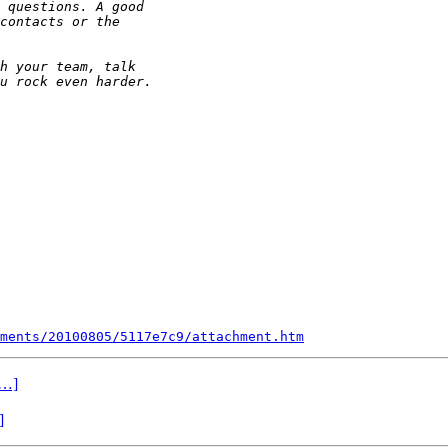
ments/20100805/5117e7c9/attachment.htm
d…]
]