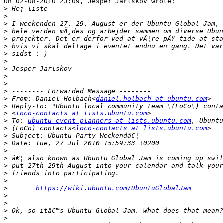
On 02-08-2010 23:09, Jesper Jarlskov wrote:

>
>
>
>
>
>
>
>
>
>
>
>
>
 From: Daniel Holbach<
daniel.holbach at ubuntu.com
>
>
 <
loco-contacts at lists.ubuntu.com
>
 To: 
ubuntu-event-planners at lists.ubuntu.com
>
 (LoCo) contacts<
loco-contacts at lists.ubuntu.com
>
>
>
>
>
>
>
>
https://wiki.ubuntu.com/UbuntuGlobalJam
>
>
>
>