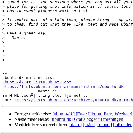
>
>
>
>
>
>
>
>
>
>
>
>
>
>
-- 

ubuntu-dk at lists.ubuntu.com
https://lists.ubuntu.com/mailman/listinfo/ubuntu-dk

-------------- næste del --------------

En HTML-vedhÃ¦ftning blev fjernet...

URL: 
https://lists.ubuntu.com/archives/ubuntu-dk/attach
Forrige meddelelse:
[ubuntu-dk] [Fwd: Ubuntu Party Weeken
Næste meddelelse:
[ubuntu-dk] Gratis bøger til foreningen
Meddelelser sorteret efter:
[ dato ]
[ tråd ]
[ emne ]
[ afsender 