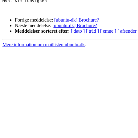
Mvh. Kim Ludvigsen

Forrige meddelelse:
[ubuntu-dk] Brochure?
Næste meddelelse:
[ubuntu-dk] Brochure?
Meddelelser sorteret efter:
[ dato ]
[ tråd ]
[ emne ]
[ afsender 
Mere information om maillisten ubuntu-dk
.