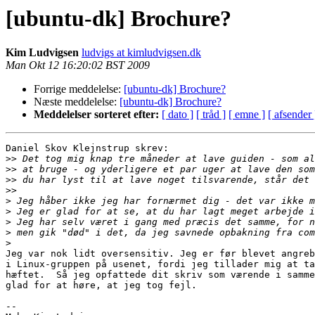
[ubuntu-dk] Brochure?
Kim Ludvigsen
ludvigs at kimludvigsen.dk
Man Okt 12 16:20:02 BST 2009
Forrige meddelelse:
[ubuntu-dk] Brochure?
Næste meddelelse:
[ubuntu-dk] Brochure?
Meddelelser sorteret efter:
[ dato ]
[ tråd ]
[ emne ]
[ afsender 
Daniel Skov Klejnstrup skrev:

>>
>>
>>
>>
>
>
>
>
>
Jeg var nok lidt oversensitiv. Jeg er før blevet angreb
i Linux-gruppen på usenet, fordi jeg tillader mig at ta
hæftet.  Så jeg opfattede dit skriv som værende i samme
glad for at høre, at jeg tog fejl.

-- 
