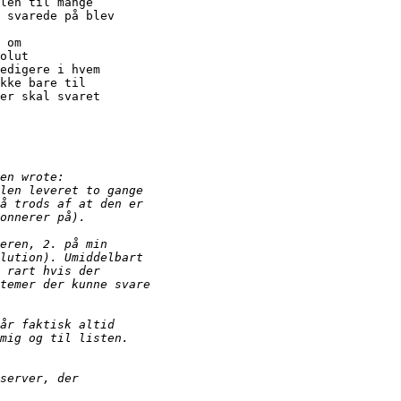
len til mange

 svarede på blev

 om

olut

edigere i hvem

kke bare til

er skal svaret
