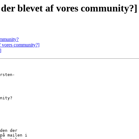
der blevet af vores community?]
community?
af vores community?]
]
rsten-

nity?

den der

på mailen i
