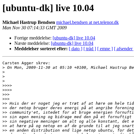
[ubuntu-dk] live 10.04
Michael Hastrup Bendsen
michael.bendsen at net.telenor.dk
Man Nov 30 07:14:33 GMT 2009
Forrige meddelelse:
[ubuntu-dk] live 10.04
Næste meddelelse:
[ubuntu-dk] live 10.04
Meddelelser sorteret efter:
[ dato ]
[ tråd ]
[ emne ]
[ afsender 
Carsten Agger skrev:

>
>
>
>
>>>>
>>>>
>>>
>>>
>>
>>
>>
>>
>>
>>
>>