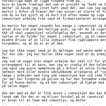
forskellige måde at ligge tingene frem på...

hvis du havde fremlagt det som et projekt og "bedt om t
dette" så havde jeg intet haft imod det, men som jeg og
martin i århus så kræver det sgu nosser at starte et fi
som du nu har gjort og så kort tid efter komme og sige 
comunityet arbejde frem imod et firmaorienteret arrange
Du martin har meget respekt hos mange i comunityet og d
anser dine ord som den hellige gral, og når du så siger
XXX så skal comunityet selvfølgelig det. omvendt er der
syntes at du fylder for meget i comunityet, og at comun
mindre drives af en lille indspist flok rygklappere der
hinandens, og at du er en af dem.

jeg har ikke noget imod at du deltager ved næste møde s
for din ide. jeg har heller ikke noget imod at du arbej
den. 

jeg ved om nogen hvor meget arbejde der skal til for at
arrangement til at køre, men jeg er stadig af den holdn
jeg også jeg gjore opmærksom på i århus) at selve firma
nærmest mere eller mindre udelukkende arrangeres af "je
længe i arbejder med ting som comunityet kan stå inde f
jer der har fingeren på pulsen og har den fornødne vide
for at kunne dette, og så kan comunityet så hjælpe med 
på selve dagen. 

den der med at der er folk ansat i comunityet den kan d
langt væk for der er og bliver forskel på at canonical 
er ansat til at lege med comunitys, og dette.
