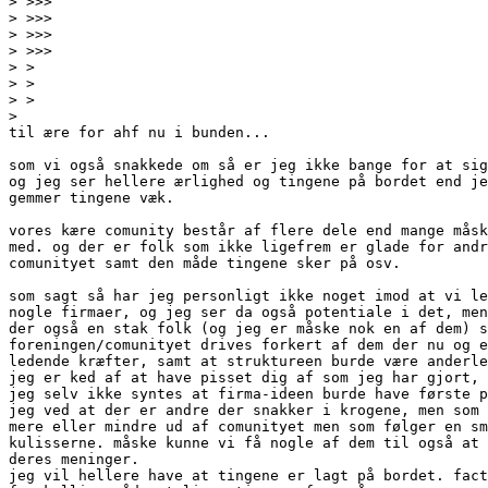
>
>
>
>
>
>
>
>
til ære for ahf nu i bunden...

som vi også snakkede om så er jeg ikke bange for at sig
og jeg ser hellere ærlighed og tingene på bordet end je
gemmer tingene væk.

vores kære comunity består af flere dele end mange måsk
med. og der er folk som ikke ligefrem er glade for andr
comunityet samt den måde tingene sker på osv.

som sagt så har jeg personligt ikke noget imod at vi le
nogle firmaer, og jeg ser da også potentiale i det, men
der også en stak folk (og jeg er måske nok en af dem) s
foreningen/comunityet drives forkert af dem der nu og e
ledende kræfter, samt at struktureen burde være anderle
jeg er ked af at have pisset dig af som jeg har gjort, 
jeg selv ikke syntes at firma-ideen burde have første p
jeg ved at der er andre der snakker i krogene, men som 
mere eller mindre ud af comunityet men som følger en sm
kulisserne. måske kunne vi få nogle af dem til også at 
deres meninger.

jeg vil hellere have at tingene er lagt på bordet. fact