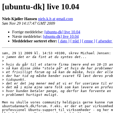
[ubuntu-dk] live 10.04
Niels Kjøller Hansen
niels.k.h at gmail.com
Søn Nov 29 14:17:47 GMT 2009
Forrige meddelelse:
[ubuntu-dk] live 10.04
Næste meddelelse:
[ubuntu-dk] live 10.04
Meddelelser sorteret efter:
[ dato ]
[ tråd ]
[ emne ]
[ afsender 
søn, 29 11 2009 kl. 14:53 +0100, skrev Michael Jensen:

>
>
>
>
>
>
>
>
>
>
>
Men nu skulle vores community heldigvis gerne kunne rum
ubuntudanmark.dk/forum. F.eks. er der et par virksomhed
professionel Ubuntu-support til virksomheder - og her m