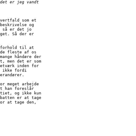
vertfald som et

beskrivelse og

 så er det jo

get. Så der er

forhold til at

de fleste af os

mange håndøre der

t, men det er som

etværk inden for

 ikke fordi

erandører.

or meget arbejde

t han foreslår

tiet, og ikke kun

batten er at tage

or at tage den,
