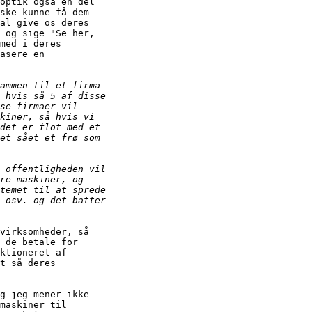
optik også en del

ske kunne få dem

al give os deres

 og sige "Se her,

med i deres

asere en

virksomheder, så

 de betale for

ktioneret af

t så deres

g jeg mener ikke

maskiner til
