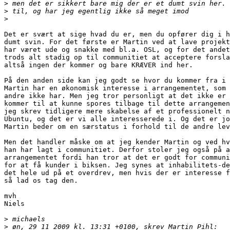
>
>
>
Det er svært at sige hvad du er, men du opfører dig i h
dumt svin. For det første er Martin ved at lave projekt
har været ude og snakke med bl.a. OSL, og for det andet
trods alt stadig op til communitiet at acceptere forsla
altså ingen der kommer og bare KRÆVER ind her.

På den anden side kan jeg godt se hvor du kommer fra i 
Martin har en økonomisk interesse i arrangementet, som 
andre ikke har. Men jeg tror personligt at det ikke er 
kommer til at kunne spores tilbage til dette arrangemen
jeg skrev tidligere mere skabelse af et professionelt n
Ubuntu, og det er vi alle interesserede i. Og det er jo
Martin beder om en særstatus i forhold til de andre lev
Men det handler måske om at jeg kender Martin og ved hv
han har lagt i communitiet. Derfor stoler jeg også på a
arrangementet fordi han tror at det er godt for communi
for at få kunder i biksen. Jeg synes at inhabilitets-de
det hele ud på et overdrev, men hvis der er interesse f
så lad os tag den.

mvh

Niels

>
>