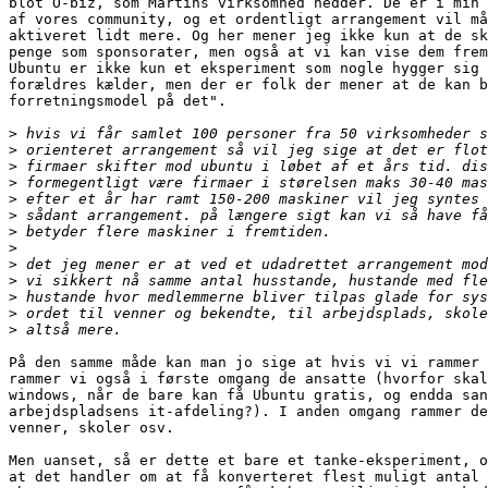
blot O-biz, som Martins virksomhed hedder. De er i min 
af vores community, og et ordentligt arrangement vil må
aktiveret lidt mere. Og her mener jeg ikke kun at de sk
penge som sponsorater, men også at vi kan vise dem frem
Ubuntu er ikke kun et eksperiment som nogle hygger sig 
forældres kælder, men der er folk der mener at de kan b
forretningsmodel på det".

>
>
>
>
>
>
>
>
>
>
>
>
>
På den samme måde kan man jo sige at hvis vi vi rammer 
rammer vi også i første omgang de ansatte (hvorfor skal
windows, når de bare kan få Ubuntu gratis, og endda san
arbejdspladsens it-afdeling?). I anden omgang rammer de
venner, skoler osv.

Men uanset, så er dette et bare et tanke-eksperiment, o
at det handler om at få konverteret flest muligt antal 