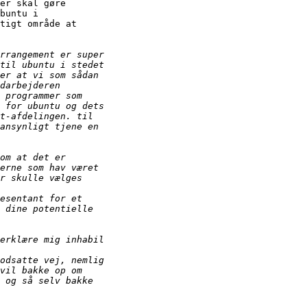
er skal gøre

buntu i

tigt område at
