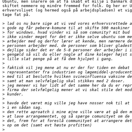
Ubuntu, men snarere om at få skabt et miljø i Danmark d
skiftet nemmere og mindre fremmed for folk. Og her er U
erhvervslivet (og hermed også på arbejdspladsen) et vig
tage fat på.

>
>
>
>
>
>
>
>
>
>
>
>
>
>
>
>
>
>
>
>
>
>
>
>
>