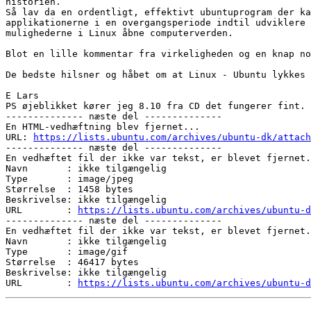
historien.

Så lav da en ordentligt, effektivt ubuntuprogram der ka
applikationerne i en overgangsperiode indtil udviklere 
mulighederne i Linux åbne computerverden.

Blot en lille kommentar fra virkeligheden og en knap no
De bedste hilsner og håbet om at Linux - Ubuntu lykkes 

E Lars

PS øjeblikket kører jeg 8.10 fra CD det fungerer fint. 

-------------- næste del --------------

En HTML-vedhæftning blev fjernet...

URL: 
https://lists.ubuntu.com/archives/ubuntu-dk/attach
-------------- næste del --------------

En vedhæftet fil der ikke var tekst, er blevet fjernet.
Navn       : ikke tilgængelig

Type       : image/jpeg

Størrelse  : 1458 bytes

Beskrivelse: ikke tilgængelig

URL        : 
https://lists.ubuntu.com/archives/ubuntu-d
-------------- næste del --------------

En vedhæftet fil der ikke var tekst, er blevet fjernet.
Navn       : ikke tilgængelig

Type       : image/gif

Størrelse  : 46417 bytes

Beskrivelse: ikke tilgængelig

URL        : 
https://lists.ubuntu.com/archives/ubuntu-d