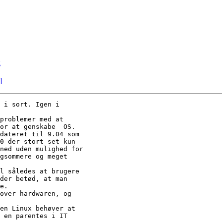
g
]
 i sort. Igen i

problemer med at

or at genskabe  OS.

dateret til 9.04 som

0 der stort set kun

ned uden mulighed for

gsommere og meget

l således at brugere

der betød, at man

e. 

over hardwaren, og

en Linux behøver at

 en parentes i IT
