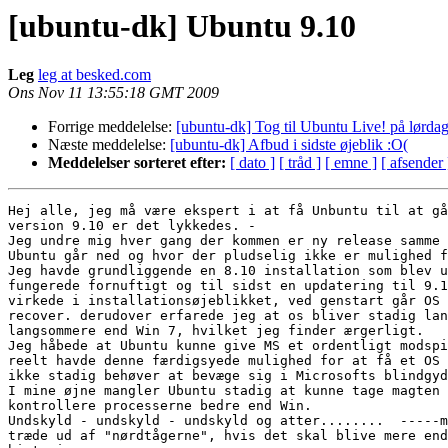
[ubuntu-dk] Ubuntu 9.10
Leg
leg at besked.com
Ons Nov 11 13:55:18 GMT 2009
Forrige meddelelse:
[ubuntu-dk] Tog til Ubuntu Live! på lørda
Næste meddelelse:
[ubuntu-dk] Afbud i sidste øjeblik :O(
Meddelelser sorteret efter:
[ dato ]
[ tråd ]
[ emne ]
[ afsender 
Hej alle, jeg må være ekspert i at få Unbuntu til at gå
version 9.10 er det lykkedes. - 

Jeg undre mig hver gang der kommen er ny release samme 
Ubuntu går ned og hvor der pludselig ikke er mulighed f
Jeg havde grundliggende en 8.10 installation som blev u
fungerede fornuftigt og til sidst en updatering til 9.1
virkede i installationsøjeblikket, ved genstart går OS 
recover. derudover erfarede jeg at os bliver stadig lan
langsommere end Win 7, hvilket jeg finder ærgerligt. 

Jeg håbede at Ubuntu kunne give MS et ordentligt modspi
reelt havde denne færdigsyede mulighed for at få et OS 
ikke stadig behøver at bevæge sig i Microsofts blindgyd
I mine øjne mangler Ubuntu stadig at kunne tage magten 
kontrollere processerne bedre end Win.

Undskyld - undskyld - undskyld og atter........  -----m
træde ud af "nørdtågerne", hvis det skal blive mere end