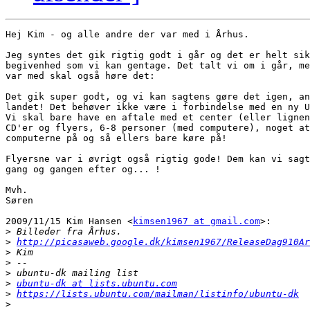
Hej Kim - og alle andre der var med i Århus.

Jeg syntes det gik rigtig godt i går og det er helt sik
begivenhed som vi kan gentage. Det talt vi om i går, me
var med skal også høre det:

Det gik super godt, og vi kan sagtens gøre det igen, an
landet! Det behøver ikke være i forbindelse med en ny U
Vi skal bare have en aftale med et center (eller lignen
CD'er og flyers, 6-8 personer (med computere), noget at
computerne på og så ellers bare køre på!

Flyersne var i øvrigt også rigtig gode! Dem kan vi sagt
gang og gangen efter og... !

Mvh.

Søren

2009/11/15 Kim Hansen <
kimsen1967 at gmail.com
>:

>
>
http://picasaweb.google.dk/kimsen1967/ReleaseDag910Ar
>
>
>
>
ubuntu-dk at lists.ubuntu.com
>
https://lists.ubuntu.com/mailman/listinfo/ubuntu-dk
>