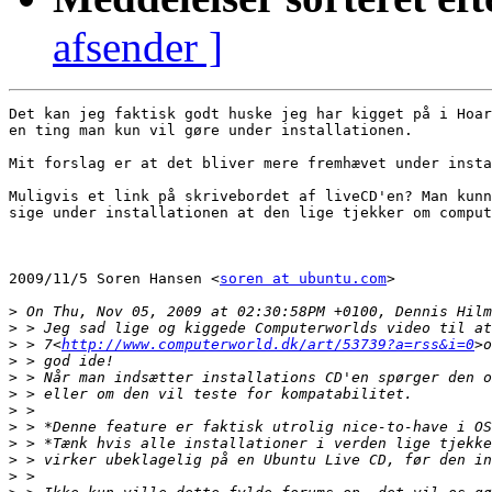
afsender ]
Det kan jeg faktisk godt huske jeg har kigget på i Hoar
en ting man kun vil gøre under installationen.

Mit forslag er at det bliver mere fremhævet under insta
Muligvis et link på skrivebordet af liveCD'en? Man kunn
sige under installationen at den lige tjekker om comput
2009/11/5 Soren Hansen <
soren at ubuntu.com
>

>
>
>
 > 7<
http://www.computerworld.dk/art/53739?a=rss&i=0
>
>
>
>
>
>
>
>