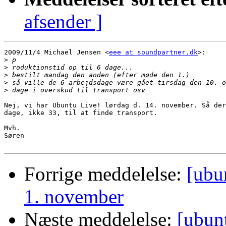
afsender ]
2009/11/4 Michael Jensen <
eee at soundpartner.dk
>:

>
>
>
>
>
Nej, vi har Ubuntu Live! lørdag d. 14. november. Så der
dage, ikke 33, til at finde transport.

Mvh.

Søren

Forrige meddelelse:
[ubu
1. november
Næste meddelelse:
[ubun