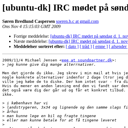
[ubuntu-dk] IRC mødet på sønd
Søren Bredlund Caspersen
soeren.b.c at gmail.com
Ons Nov 4 15:15:03 GMT 2009
Forrige meddelelse:
[ubuntu-dk] IRC mødet på søndag d. 1. n
Næste meddelelse:
[ubuntu-dk] IRC mødet på søndag d. 1. no
Meddelelser sorteret efter:
[ dato ]
[ tråd ]
[ emne ]
[ afsender 
2009/11/4 Michael Jensen <
eee at soundpartner.dk
>:

>
Men det gjorde du ikke. Jeg skrev i min mail at hvis je
nogle konkrete alternativer indenfor 2 dage (tror jeg d
ville jeg købe de to diske. Der kom intet svar - fra di
Hvis du mener en anden løsning end den vi fandt var den
det også være dig der går ud og får et konkret tilbud. 
ikke.

>
>
>
>
>
>