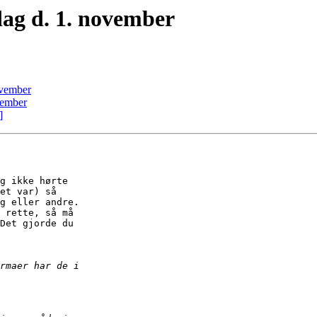
ag d. 1. november
ovember
vember
]
g ikke hørte

et var) så

g eller andre.

 rette, så må

Det gjorde du
