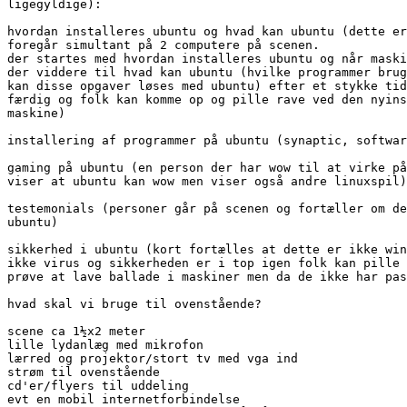
ligegyldige):

hvordan installeres ubuntu og hvad kan ubuntu (dette er
foregår simultant på 2 computere på scenen.

der startes med hvordan installeres ubuntu og når maski
der viddere til hvad kan ubuntu (hvilke programmer brug
kan disse opgaver løses med ubuntu) efter et stykke tid
færdig og folk kan komme op og pille rave ved den nyins
maskine)

installering af programmer på ubuntu (synaptic, softwar
gaming på ubuntu (en person der har wow til at virke på
viser at ubuntu kan wow men viser også andre linuxspil)

testemonials (personer går på scenen og fortæller om de
ubuntu)

sikkerhed i ubuntu (kort fortælles at dette er ikke win
ikke virus og sikkerheden er i top igen folk kan pille 
prøve at lave ballade i maskiner men da de ikke har pas
hvad skal vi bruge til ovenstående?

scene ca 1½x2 meter

lille lydanlæg med mikrofon

lærred og projektor/stort tv med vga ind

strøm til ovenstående

cd'er/flyers til uddeling

evt en mobil internetforbindelse
