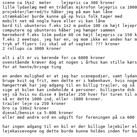
scene ca 1½x2  meter	lejepris ca 300 kroner 

lille lydanlæg med en trådløs mikrofon lejepris ca 1000
projekter/lærred/tv håber jeg på man kan låne

strømkabler burde kunne gå op hvis folk tager med

mobilt net må nogle have eller vi kan låne

bord til ubunteros f.eks 1x2 m podie 100 cm højt lejepr
computere og ubunteros håber jeg hænger sammen

børnebord f.eks 1x1m podie 60 cm højt lejepris ca 150 k
f.eks 2 eeetops. jeg har en, og mom ikke en anden har m
tryk af flyers (vi skal ud af vagten) ??? kroner

2 rollups ca 3000 kroner

alt i alt er vi kørende for ca 6000 kroner

ovenstående kræver dog at nogen i århus kan stille kørs
for at hente/bringe ting

en anden mulighed er at jeg har scenepodier, samt lydan
bruge kvit og frit, men dette er i københavn. hvis noge
hængertræk har jeg adgang til en billig trailer, og så 
sige at bilen kan indeholde 4 personer. billigeste dsb 
vej så hvis nu disse 4 betaler 250 hver for turen til o
så er dette 1000 ind, eller -1000 kroner.

trailer leje ca 250 kroner

bro ca 330x2 kroner

diesel/bensin ca 5-800 kroner 

eller med andre ord en udgift for foreningen på ca 600 
har ingen adgang til en bil er der billige lejebiler el
lejekassevogne og dette burde kunne holdes inden for bu