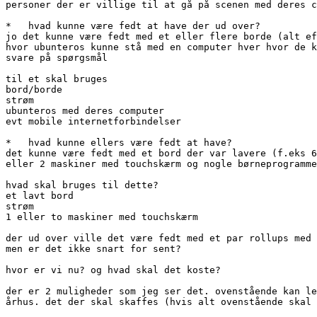
personer der er villige til at gå på scenen med deres c
*   hvad kunne være fedt at have der ud over?

jo det kunne være fedt med et eller flere borde (alt ef
hvor ubunteros kunne stå med en computer hver hvor de k
svare på spørgsmål

til et skal bruges 

bord/borde

strøm

ubunteros med deres computer

evt mobile internetforbindelser

*   hvad kunne ellers være fedt at have?

det kunne være fedt med et bord der var lavere (f.eks 6
eller 2 maskiner med touchskærm og nogle børneprogramme
hvad skal bruges til dette?

et lavt bord

strøm

1 eller to maskiner med touchskærm

der ud over ville det være fedt med et par rollups med 
men er det ikke snart for sent?

hvor er vi nu? og hvad skal det koste?

der er 2 muligheder som jeg ser det. ovenstående kan le
århus. det der skal skaffes (hvis alt ovenstående skal 