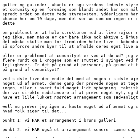
gutter og gutinder. ubuntu er sgu værdens fedeste styre
et comunity og en forening som blandt andet har som mål
spredt ordet om dette fede styresystem. ydderligere har
chance her om 10 dage, men det ser ud som om ingen er i
dette.

om problemet er at hele strukturen med at live rejser r
jeg ikke, men måske er der bare ikke nok aktive i århus
det måske skulle man for fremtiden holde live i københa
så opfordre andre byer til at afholde deres eget live a
eller er problemet at comunityet er ved at dø ud? jeg v
flere rundt om i krogene som er smuttet i svinget ved f
lejligheder. Er det på grund af personer, på grund af f
på grund af comunityet?

ved sidste live der endte det med at nogen i sidste øje
noget ud af ærmet. denne gang der prøvede nogen at tage
ingen, eller i hvert fald meget lidt opbagning. faktisk
der var direkte modstandere af at prøve noget nyt, og d
have et lille lukket nøørdet arrangement som sædvanligt
well nu prøver jeg igen at kaste noget ud af ærmet og s
hvad folk siger til det...

punkt 1: vi HAR et arrangement i bruns galleri

punkt 2: vi HAR også et arranngement senere  samme dag 