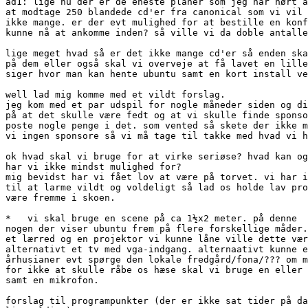
ad1: lige nu der er de eneste planer som jeg har hørt a
at modtage 250 blandede cd'er fra canonical som vi vil 
ikke mange. er der evt mulighed for at bestille en konf
kunne nå at ankomme inden? så ville vi da doble antalle
lige meget hvad så er det ikke mange cd'er så enden ska
på dem eller også skal vi overveje at få lavet en lille
siger hvor man kan hente ubuntu samt en kort install ve
well lad mig komme med et vildt forslag.

jeg kom med et par udspil for nogle måneder siden og di
på at det skulle være fedt og at vi skulle finde sponso
poste nogle penge i det. som vented så skete der ikke m
vi ingen sponsore så vi må tage til takke med hvad vi h
ok hvad skal vi bruge for at virke seriøse? hvad kan og
har vi ikke mindst mulighed for?

mig bevidst har vi fået lov at være på torvet. vi har i
til at larme vildt og voldeligt så lad os holde lav pro
være fremme i skoen.

*   vi skal bruge en scene på ca 1½x2 meter. på denne  
nogen der viser ubuntu frem på flere forskellige måder.
et lærred og en projektor vi kunne låne ville dette vær
alternativt et tv med vga-indgang. alternaativt kunne e
århusianer evt spørge den lokale fredgård/fona/??? om m
for ikke at skulle råbe os hæse skal vi bruge en eller 
samt en mikrofon.

forslag til programpunkter (der er ikke sat tider på da