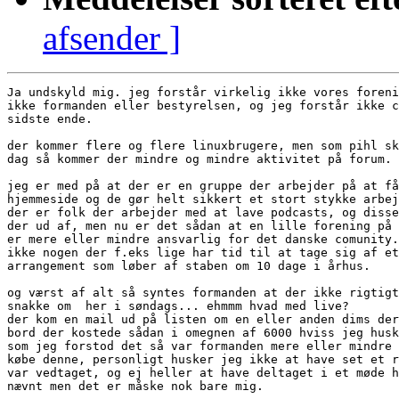
afsender ]
Ja undskyld mig. jeg forstår virkelig ikke vores foreni
ikke formanden eller bestyrelsen, og jeg forstår ikke c
sidste ende.

der kommer flere og flere linuxbrugere, men som pihl sk
dag så kommer der mindre og mindre aktivitet på forum.

jeg er med på at der er en gruppe der arbejder på at få
hjemmeside og de gør helt sikkert et stort stykke arbej
der er folk der arbejder med at lave podcasts, og disse
der ud af, men nu er det sådan at en lille forening på 
er mere eller mindre ansvarlig for det danske comunity.
ikke nogen der f.eks lige har tid til at tage sig af et
arrangement som løber af staben om 10 dage i århus.

og værst af alt så syntes formanden at der ikke rigtigt
snakke om  her i søndags... ehmmm hvad med live?

der kom en mail ud på listen om en eller anden dims der
bord der kostede sådan i omegnen af 6000 hviss jeg husk
som jeg forstod det så var formanden mere eller mindre 
købe denne, personligt husker jeg ikke at have set et r
var vedtaget, og ej heller at have deltaget i et møde h
nævnt men det er måske nok bare mig.
