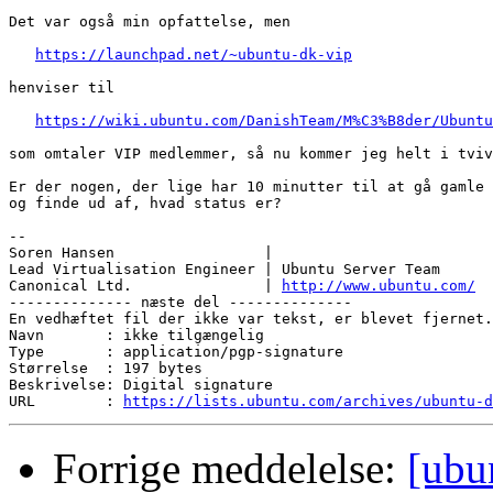
Det var også min opfattelse, men

https://launchpad.net/~ubuntu-dk-vip
henviser til

https://wiki.ubuntu.com/DanishTeam/M%C3%B8der/Ubuntu
som omtaler VIP medlemmer, så nu kommer jeg helt i tviv
Er der nogen, der lige har 10 minutter til at gå gamle 
og finde ud af, hvad status er?

-- 

Soren Hansen                 | 

Lead Virtualisation Engineer | Ubuntu Server Team

Canonical Ltd.               | 
http://www.ubuntu.com/
-------------- næste del --------------

En vedhæftet fil der ikke var tekst, er blevet fjernet.
Navn       : ikke tilgængelig

Type       : application/pgp-signature

Størrelse  : 197 bytes

Beskrivelse: Digital signature

URL        : 
https://lists.ubuntu.com/archives/ubuntu-d
Forrige meddelelse:
[ubu