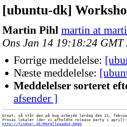
[ubuntu-dk] Worksho
Martin Pihl
martin at mart
Ons Jan 14 19:18:24 GMT
Forrige meddelelse:
[ubu
Næste meddelelse:
[ubun
Meddelelser sorteret eft
afsender ]
Great, så står den på bug-arbejde lørdag den 21. februa
http://findvej.dk/M%F8llegade9,8000