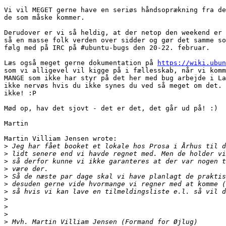
Vi vil MEGET gerne have en seriøs håndsoprækning fra de
de som måske kommer.

Derudover er vi så heldig, at der netop den weekend er 
så en masse folk verden over sidder og gør det samme so
følg med på IRC på #ubuntu-bugs den 20-22. februar.

Læs også meget gerne dokumentation på 
https://wiki.ubun
som vi alligevel vil kigge på i fællesskab, når vi komm
MANGE som ikke har styr på det her med bug arbejde i La
ikke nervøs hvis du ikke synes du ved så meget om det. 
ikke! :P

Mød op, hav det sjovt - det er det, det går ud på! :)

Martin

Martin Villiam Jensen wrote:

>
>
>
>
>
>
>
>
>
>
>