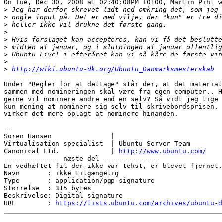
On Tue, Dec 30, 2008 at 02:40:08PM +0100, Martin Pihl w
>
>
>
>
>
>
>
>
>
http://wiki.ubuntu-dk.org/Ubuntu_Danmarksmesterskab
Under "Regler for at deltage" står der, at det material
sammen med nomineringen skal være fra egen computer.. H
gerne vil nominere andre end en selv? Så vidt jeg lige 
kun mening at nominere sig selv til skrivebordsprisen. 
virker det mere oplagt at nominere hinanden.

-- 

Soren Hansen               | 

Virtualisation specialist  | Ubuntu Server Team

Canonical Ltd.             | 
http://www.ubuntu.com/
-------------- næste del --------------

En vedhæftet fil der ikke var tekst, er blevet fjernet.
Navn       : ikke tilgængelig

Type       : application/pgp-signature

Størrelse  : 315 bytes

Beskrivelse: Digital signature

URL        : 
https://lists.ubuntu.com/archives/ubuntu-d