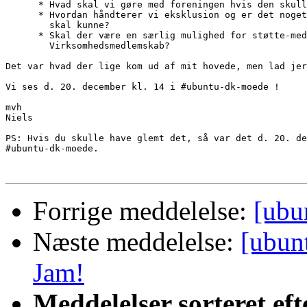
      * Hvad skal vi gøre med foreningen hvis den skull
      * Hvordan håndterer vi eksklusion og er det noget
        skal kunne?

      * Skal der være en særlig mulighed for støtte-med
        Virksomhedsmedlemskab?

Det var hvad der lige kom ud af mit hovede, men lad jer
Vi ses d. 20. december kl. 14 i #ubuntu-dk-moede !

mvh

Niels

PS: Hvis du skulle have glemt det, så var det d. 20. de
#ubuntu-dk-moede.

Forrige meddelelse:
[ubu
Næste meddelelse:
[ubun
Jam!
Meddelelser sorteret eft