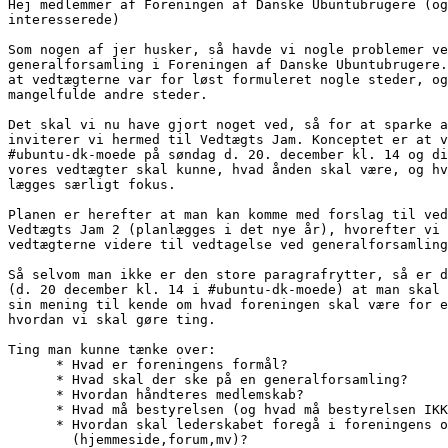
Hej medlemmer af Foreningen af Danske Ubuntubrugere (og
interesserede)

Som nogen af jer husker, så havde vi nogle problemer ve
generalforsamling i Foreningen af Danske Ubuntubrugere.
at vedtægterne var for løst formuleret nogle steder, og
mangelfulde andre steder.

Det skal vi nu have gjort noget ved, så for at sparke a
inviterer vi hermed til Vedtægts Jam. Konceptet er at v
#ubuntu-dk-moede på søndag d. 20. december kl. 14 og di
vores vedtægter skal kunne, hvad ånden skal være, og hv
lægges særligt fokus.

Planen er herefter at man kan komme med forslag til ved
Vedtægts Jam 2 (planlægges i det nye år), hvorefter vi 
vedtægterne videre til vedtagelse ved generalforsamling
Så selvom man ikke er den store paragrafrytter, så er d
(d. 20 december kl. 14 i #ubuntu-dk-moede) at man skal 
sin mening til kende om hvad foreningen skal være for e
hvordan vi skal gøre ting.

Ting man kunne tænke over:

      * Hvad er foreningens formål?

      * Hvad skal der ske på en generalforsamling?

      * Hvordan håndteres medlemskab?

      * Hvad må bestyrelsen (og hvad må bestyrelsen IKK
      * Hvordan skal lederskabet foregå i foreningens o
        (hjemmeside,forum,mv)?
