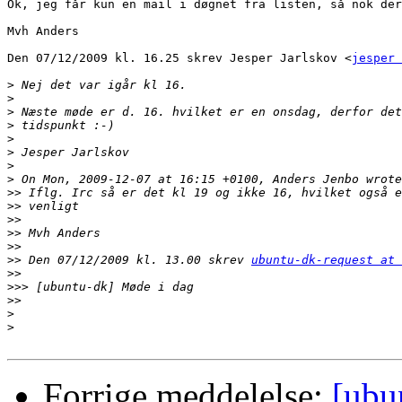
Ok, jeg får kun en mail i døgnet fra listen, så nok der
Mvh Anders

Den 07/12/2009 kl. 16.25 skrev Jesper Jarlskov <
jesper 
>
>
>
>
>
>
>
>
>>
>>
>>
>>
>>
>>
 Den 07/12/2009 kl. 13.00 skrev 
ubuntu-dk-request at 
>>
>>>
>>
>
>
Forrige meddelelse:
[ubu