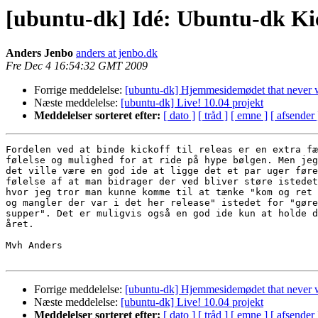
[ubuntu-dk] Idé: Ubuntu-dk 
Anders Jenbo
anders at jenbo.dk
Fre Dec 4 16:54:32 GMT 2009
Forrige meddelelse:
[ubuntu-dk] Hjemmesidemødet that never 
Næste meddelelse:
[ubuntu-dk] Live! 10.04 projekt
Meddelelser sorteret efter:
[ dato ]
[ tråd ]
[ emne ]
[ afsender 
Fordelen ved at binde kickoff til releas er en extra fæ
følelse og mulighed for at ride på hype bølgen. Men jeg
det ville være en god ide at ligge det et par uger føre
følelse af at man bidrager der ved bliver støre istedet
hvor jeg tror man kunne komme til at tænke "kom og ret 
og mangler der var i det her release" istedet for "gøre
supper". Det er muligvis også en god ide kun at holde d
året.

Mvh Anders

Forrige meddelelse:
[ubuntu-dk] Hjemmesidemødet that never 
Næste meddelelse:
[ubuntu-dk] Live! 10.04 projekt
Meddelelser sorteret efter:
[ dato ]
[ tråd ]
[ emne ]
[ afsender 