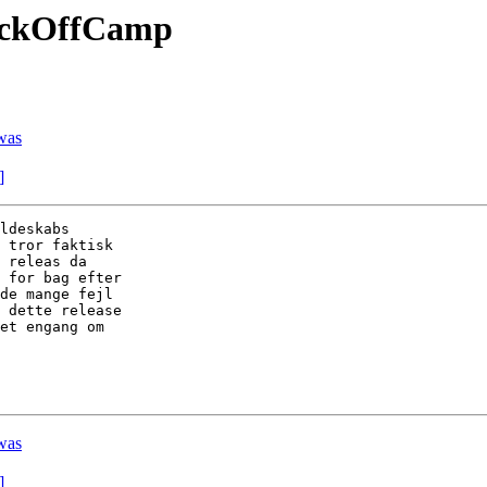
KickOffCamp
was
]
ldeskabs  

 tror faktisk  

 releas da  

 for bag efter  

de mange fejl  

 dette release  

et engang om  

was
]