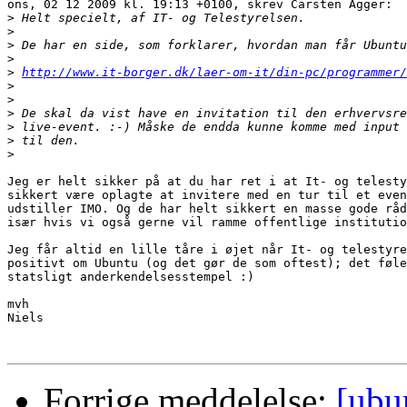
ons, 02 12 2009 kl. 19:13 +0100, skrev Carsten Agger:

>
>
>
>
>
http://www.it-borger.dk/laer-om-it/din-pc/programmer/
>
>
>
>
>
>
Jeg er helt sikker på at du har ret i at It- og telesty
sikkert være oplagte at invitere med en tur til et even
udstiller IMO. Og de har helt sikkert en masse gode råd
især hvis vi også gerne vil ramme offentlige institutio
Jeg får altid en lille tåre i øjet når It- og telestyre
positivt om Ubuntu (og det gør de som oftest); det føle
statsligt anderkendelsesstempel :)

mvh

Niels

Forrige meddelelse:
[ubu