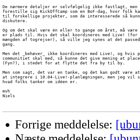
De nærmere detaljer er selvfølgelig ikke fastlagt, men 
forestille sig KickOffCamp som en BoF-dag, hvor folk ka
til forskellige projekter, som de interesserede så kunn
diskutere.

Og om det skal være én eller to gange om året, må være 
er plads til. Hvis det skal koordineres med Live! (for 
mængden af togrejser), så ville jeg synes at det passed
gang.

Men det _behøver_ ikke koordineres med Live!, og hvis p
communitiet skal med, så kunne det give mening at place
(Fyn?), i stedet for at flytte det fra by til by.

Men som sagt, det var en tanke, og det kan godt være at
at integrere i 10.04-Live!-planlægningen, men jeg vil s
hvad folks tanker om idéen er.

mvh

Niels

Forrige meddelelse:
[ubu
Næste meddelelse:
[ubun