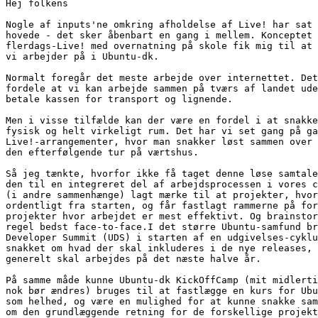
Hej folkens

Nogle af inputs'ne omkring afholdelse af Live! har sat 
hovede - det sker åbenbart en gang i mellem. Konceptet 
flerdags-Live! med overnatning på skole fik mig til at 
vi arbejder på i Ubuntu-dk.

Normalt foregår det meste arbejde over internettet. Det
fordele at vi kan arbejde sammen på tværs af landet ude
betale kassen for transport og lignende.

Men i visse tilfælde kan der være en fordel i at snakke
fysisk og helt virkeligt rum. Det har vi set gang på ga
Live!-arrangementer, hvor man snakker løst sammen over 
den efterfølgende tur på værtshus.

Så jeg tænkte, hvorfor ikke få taget denne løse samtale
den til en integreret del af arbejdsprocessen i vores c
(i andre sammenhænge) lagt mærke til at projekter, hvor
ordentligt fra starten, og får fastlagt rammerne på for
projekter hvor arbejdet er mest effektivt. Og brainstor
regel bedst face-to-face.I det større Ubuntu-samfund br
Developer Summit (UDS) i starten af en udgivelses-cyklu
snakket om hvad der skal inkluderes i de nye releases, 
generelt skal arbejdes på det næste halve år. 

På samme måde kunne Ubuntu-dk KickOffCamp (mit midlerti
nok bør ændres) bruges til at fastlægge en kurs for Ubu
som helhed, og være en mulighed for at kunne snakke sam
om den grundlæggende retning for de forskellige projekt