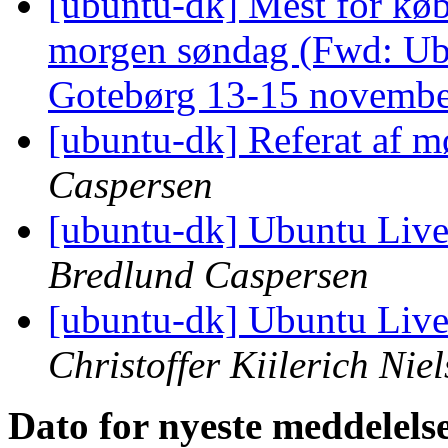
[ubuntu-dk] Mest for kø
morgen søndag (Fwd: U
Gotebørg 13-15 novemb
[ubuntu-dk] Referat af m
Caspersen
[ubuntu-dk] Ubuntu Liv
Bredlund Caspersen
[ubuntu-dk] Ubuntu Liv
Christoffer Kiilerich Nie
Dato for nyeste meddelels