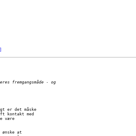
]
gt er det måske

ft kontakt med

e være

 ønske at
