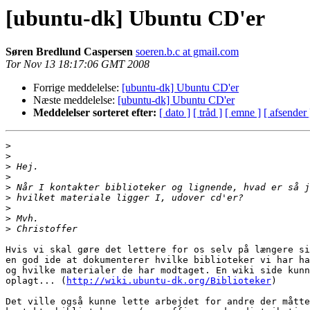
[ubuntu-dk] Ubuntu CD'er
Søren Bredlund Caspersen
soeren.b.c at gmail.com
Tor Nov 13 18:17:06 GMT 2008
Forrige meddelelse:
[ubuntu-dk] Ubuntu CD'er
Næste meddelelse:
[ubuntu-dk] Ubuntu CD'er
Meddelelser sorteret efter:
[ dato ]
[ tråd ]
[ emne ]
[ afsender 
>
>
>
>
>
>
>
>
>
Hvis vi skal gøre det lettere for os selv på længere si
en god ide at dokumenterer hvilke biblioteker vi har ha
og hvilke materialer de har modtaget. En wiki side kunn
oplagt... (
http://wiki.ubuntu-dk.org/Biblioteker
)

Det ville også kunne lette arbejdet for andre der måtte