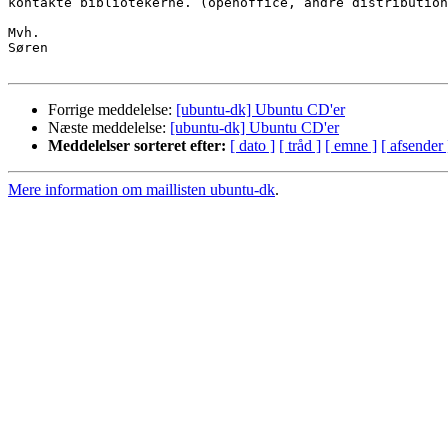
kontakte bibliotekerne. (openoffice, andre distribution
Mvh.

Søren

Forrige meddelelse:
[ubuntu-dk] Ubuntu CD'er
Næste meddelelse:
[ubuntu-dk] Ubuntu CD'er
Meddelelser sorteret efter:
[ dato ]
[ tråd ]
[ emne ]
[ afsender 
Mere information om maillisten ubuntu-dk
.