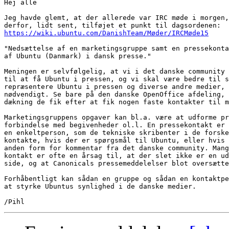
Hej alle

Jeg havde glemt, at der allerede var IRC møde i morgen,
https://wiki.ubuntu.com/DanishTeam/Møder/IRCMøde15
"Nedsættelse af en marketingsgruppe samt en pressekonta
af Ubuntu (Danmark) i dansk presse."

Meningen er selvfølgelig, at vi i det danske community 
til at få Ubuntu i pressen, og vi skal være bedre til s
repræsentere Ubuntu i pressen og diverse andre medier, 
nødvendigt. Se bare på den danske OpenOffice afdeling, 
dækning de fik efter at fik nogen faste kontakter til m
Marketingsgruppens opgaver kan bl.a. være at udforme pr
forbindelse med begivenheder ol.l. En pressekontakt er 
en enkeltperson, som de tekniske skribenter i de forske
kontakte, hvis der er spørgsmål til Ubuntu, eller hvis 
anden form for kommentar fra det danske community. Mang
kontakt er ofte en årsag til, at der slet ikke er en ud
side, og at Canonicals pressemeddelelser blot oversætte
Forhåbentligt kan sådan en gruppe og sådan en kontaktpe
at styrke Ubuntus synlighed i de danske medier.
