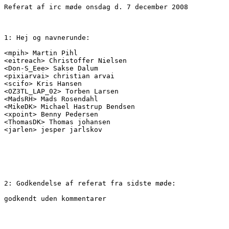
Referat af irc møde onsdag d. 7 december 2008

1: Hej og navnerunde:

<mpih> Martin Pihl

<eitreach> Christoffer Nielsen

<Don-S_Eee> Sakse Dalum

<pixiarvai> christian arvai

<scifo> Kris Hansen

<OZ3TL_LAP_02> Torben Larsen

<MadsRH> Mads Rosendahl

<MikeDK> Michael Hastrup Bendsen

<xpoint> Benny Pedersen

<ThomasDK> Thomas johansen

<jarlen> jesper jarlskov

2: Godkendelse af referat fra sidste møde:

godkendt uden kommentarer
