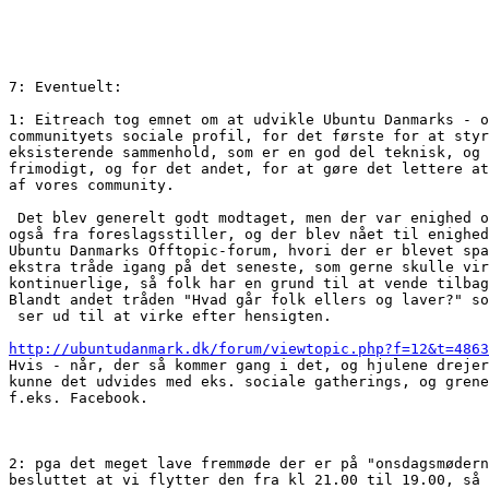
7: Eventuelt:

1: Eitreach tog emnet om at udvikle Ubuntu Danmarks - o
communityets sociale profil, for det første for at styr
eksisterende sammenhold, som er en god del teknisk, og 
frimodigt, og for det andet, for at gøre det lettere at
af vores community.

 Det blev generelt godt modtaget, men der var enighed o
også fra foreslagsstiller, og der blev nået til enighed
Ubuntu Danmarks Offtopic-forum, hvori der er blevet spa
ekstra tråde igang på det seneste, som gerne skulle vir
kontinuerlige, så folk har en grund til at vende tilbag
Blandt andet tråden "Hvad går folk ellers og laver?" so
 ser ud til at virke efter hensigten.

http://ubuntudanmark.dk/forum/viewtopic.php?f=12&t=4863

Hvis - når, der så kommer gang i det, og hjulene drejer
kunne det udvides med eks. sociale gatherings, og grene
f.eks. Facebook.

2: pga det meget lave fremmøde der er på "onsdagsmødern
besluttet at vi flytter den fra kl 21.00 til 19.00, så 