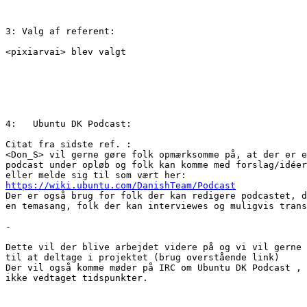
3: Valg af referent:

<pixiarvai> blev valgt

4:   Ubuntu DK Podcast:

Citat fra sidste ref. :

<Don_S> vil gerne gøre folk opmærksomme på, at der er e
podcast under opløb og folk kan komme med forslag/idéer
https://wiki.ubuntu.com/DanishTeam/Podcast

Der er også brug for folk der kan redigere podcastet, d
en temasang, folk der kan interviewes og muligvis trans
-

Dette vil der blive arbejdet videre på og vi vil gerne 
til at deltage i projektet (brug overstående link)

Der vil også komme møder på IRC om Ubuntu DK Podcast , 
ikke vedtaget tidspunkter.
