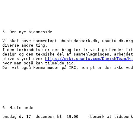
5: Den nye hjemmeside

Vi skal have sammenlagt ubuntudanmark.dk, ubuntu-dk.org
diverse andre ting.

I den forbindelse er der brug for frivillige hænder til
design og den tekniske del af sammenlægningen, arbejdet
blive styret over 
https://wiki.ubuntu.com/DanishTeam/Hj
hvor man også kan tilmelde sig.

Der vil også komme møder på IRC, men pt er der ikke ved
6: Næste møde

onsdag d. 17. december kl. 19.00    (bemærk at tidspunk