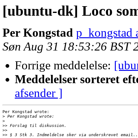
[ubuntu-dk] Loco som
Per Kongstad
p_kongstad a
Søn Aug 31 18:53:26 BST 
Forrige meddelelse:
[ubu
Meddelelser sorteret eft
afsender ]
Per Kongstad wrote:

>
>
>>
>>
>>