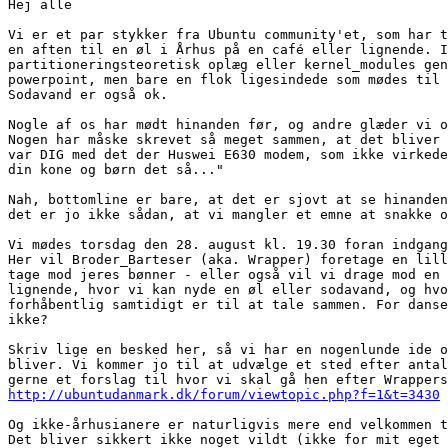
Hej alle

Vi er et par stykker fra Ubuntu community'et, som har t
en aften til en øl i Århus på en café eller lignende. I
partitioneringsteoretisk oplæg eller kernel_modules gen
powerpoint, men bare en flok ligesindede som mødes til 
Sodavand er også ok.

Nogle af os har mødt hinanden før, og andre glæder vi o
Nogen har måske skrevet så meget sammen, at det bliver 
var DIG med det der Huswei E630 modem, som ikke virkede
din kone og børn det så..." 

Nah, bottomline er bare, at det er sjovt at se hinanden
det er jo ikke sådan, at vi mangler et emne at snakke o
Vi mødes torsdag den 28. august kl. 19.30 foran indgang
Her vil Broder_Barteser (aka. Wrapper) foretage en lill
tage mod jeres bønner - eller også vil vi drage mod en 
lignende, hvor vi kan nyde en øl eller sodavand, og hvo
forhåbentlig samtidigt er til at tale sammen. For danse
ikke? 

Skriv lige en besked her, så vi har en nogenlunde ide o
bliver. Vi kommer jo til at udvælge et sted efter antal
http://ubuntudanmark.dk/forum/viewtopic.php?f=1&t=3430
Og ikke-århusianere er naturligvis mere end velkommen t
Det bliver sikkert ikke noget vildt (ikke for mit eget 