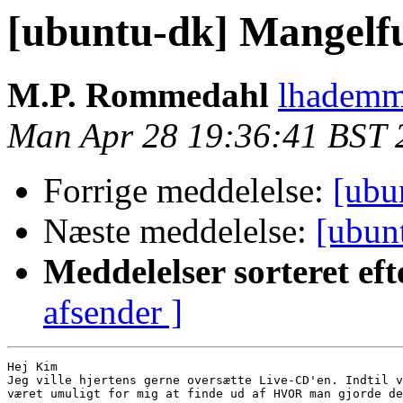
[ubuntu-dk] Mangelfu
M.P. Rommedahl
lhademm
Man Apr 28 19:36:41 BST 
Forrige meddelelse:
[ubu
Næste meddelelse:
[ubun
Meddelelser sorteret eft
afsender ]
Hej Kim

Jeg ville hjertens gerne oversætte Live-CD'en. Indtil v
været umuligt for mig at finde ud af HVOR man gjorde de