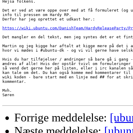
Hejsa folkens.

Det er ved at være oppe over med at få formuleret (og u
info til pressen om Hardy RP.

Derfor har jeg oprettet et udkast her.:

https://wiki.ubuntu.com/DanishTeam/HardyReleaseParty/Pr
Det mangler en del tekst, men jeg syntes det er et fint
Martin og jeg kigge har aftalt at kigge mere på det i a
hvor vi mødes i #ubuntu-dk - og vi vil gerne have selsk
Hvis du har tilføjelser / ændringer så bare gå i gang -
ændres af alle! Hvis der opstår tvivl om formuleringer 
så vend det gerne her på listen, eller i irc kanalen så
kan tale om det. Du kan også komme med kommentarer til 
wiki koden - bare start med en linje med ## for at skri
kommentar.

Mvh.

Søren

Forrige meddelelse:
[ubu
Næste meddelelse:
[ubun