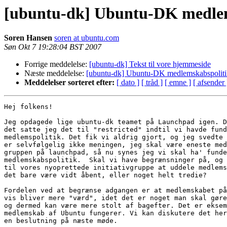
[ubuntu-dk] Ubuntu-DK medlem
Soren Hansen
soren at ubuntu.com
Søn Okt 7 19:28:04 BST 2007
Forrige meddelelse:
[ubuntu-dk] Tekst til vore hjemmeside
Næste meddelelse:
[ubuntu-dk] Ubuntu-DK medlemskabspoliti
Meddelelser sorteret efter:
[ dato ]
[ tråd ]
[ emne ]
[ afsender 
Hej folkens!

Jeg opdagede lige ubuntu-dk teamet på Launchpad igen. D
det satte jeg det til "restricted" indtil vi havde fund
medlemspolitik. Det fik vi aldrig gjort, og jeg svedte 
er selvfølgelig ikke meningen, jeg skal være eneste med
gruppen på launchpad, så nu synes jeg vi skal ha' funde
medlemskabspolitik.  Skal vi have begrænsninger på, og 
til vores nyoprettede initiativgruppe at uddele medlems
det bare være vidt åbent, eller noget helt tredie?

Fordelen ved at begrænse adgangen er at medlemskabet på
vis bliver mere "værd", idet det er noget man skal gøre
og dermed kan være mere stolt af bagefter. Det er eksem
medlemskab af Ubuntu fungerer. Vi kan diskutere det her
en beslutning på næste møde.
