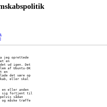
skabspolitik
k
]
a jeg oprettede

et en

det ud igen. Det

lem af Ubuntu-DK

t en

lade det være op

kab, eller skal

 en eller anden

 sig fortjent til

pelvis sådan

 og måske træffe
