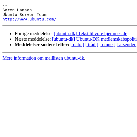
-- 

Soren Hansen

http://www.ubuntu.com/
Forrige meddelelse:
[ubuntu-dk] Tekst til vore hjemmeside
Næste meddelelse:
[ubuntu-dk] Ubuntu-DK medlemskabspoliti
Meddelelser sorteret efter:
[ dato ]
[ tråd ]
[ emne ]
[ afsender 
Mere information om maillisten ubuntu-dk
.