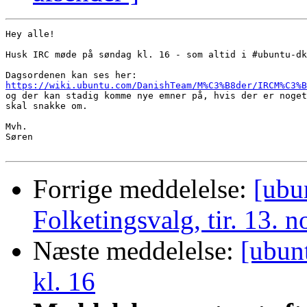
Hey alle!

Husk IRC møde på søndag kl. 16 - som altid i #ubuntu-dk
https://wiki.ubuntu.com/DanishTeam/M%C3%B8der/IRCM%C3%B

og der kan stadig komme nye emner på, hvis der er noget
skal snakke om.

Mvh.

Søren

Forrige meddelelse:
[ubu
Folketingsvalg, tir. 13. n
Næste meddelelse:
[ubun
kl. 16