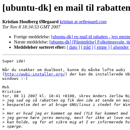
[ubuntu-dk] en mail til rabatten
Kristian Houlberg Øllegaard
kristian at oellegaard.com
Tor Nov 8 18:34:53 GMT 2007
Forrige meddelelse:
[ubuntu-dk] en mail til rabatten - jers meni
Næste meddelelse:
[ubuntu-dk] [Påmindelse] Folketingsvalg, tir
Meddelelser sorteret efter:
[ dato ]
[ tråd ]
[ emne ]
[ afsender 
Super idé!

Når du snakker om dualboot, kunne du måske lufte wubi

(
http://wubi-installer.org/
) der kan de installerede Ub
windows :-)

Mvh

Kristian

tor, 08 11 2007 kl. 18:41 +0100, skrev Anders Jerlöw Ni
>
>
>
>
>
>
>