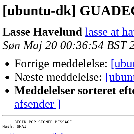
[ubuntu-dk] GUADE
Lasse Havelund
lasse at h
Søn Maj 20 00:36:54 BST 
Forrige meddelelse:
[ub
Næste meddelelse:
[ubu
Meddelelser sorteret eft
afsender ]
-----BEGIN PGP SIGNED MESSAGE-----

Hash: SHA1
