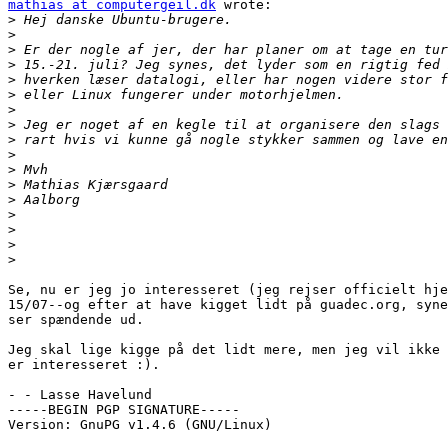
mathias at computergeil.dk
 wrote:

>
>
>
>
>
>
>
>
>
>
>
>
>
>
>
>
>
Se, nu er jeg jo interesseret (jeg rejser officielt hje
15/07--og efter at have kigget lidt på guadec.org, syne
ser spændende ud.

Jeg skal lige kigge på det lidt mere, men jeg vil ikke 
er interesseret :).

- - Lasse Havelund

-----BEGIN PGP SIGNATURE-----

Version: GnuPG v1.4.6 (GNU/Linux)
