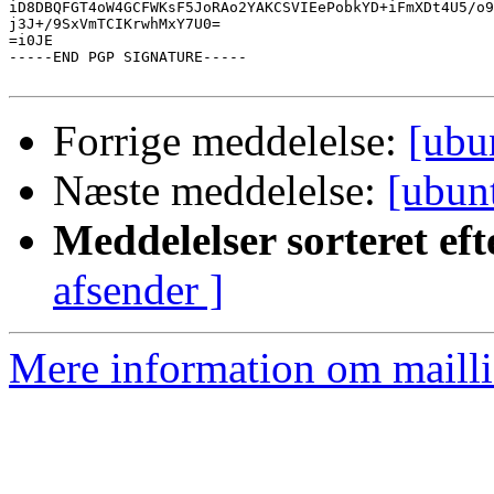
iD8DBQFGT4oW4GCFWKsF5JoRAo2YAKCSVIEePobkYD+iFmXDt4U5/o9
j3J+/9SxVmTCIKrwhMxY7U0=

=i0JE

-----END PGP SIGNATURE-----

Forrige meddelelse:
[ub
Næste meddelelse:
[ubu
Meddelelser sorteret eft
afsender ]
Mere information om mailli