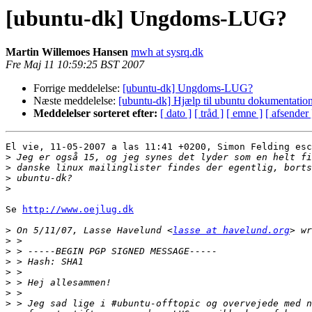
[ubuntu-dk] Ungdoms-LUG?
Martin Willemoes Hansen
mwh at sysrq.dk
Fre Maj 11 10:59:25 BST 2007
Forrige meddelelse:
[ubuntu-dk] Ungdoms-LUG?
Næste meddelelse:
[ubuntu-dk] Hjælp til ubuntu dokumentatio
Meddelelser sorteret efter:
[ dato ]
[ tråd ]
[ emne ]
[ afsender 
El vie, 11-05-2007 a las 11:41 +0200, Simon Felding esc
>
>
>
>
Se 
http://www.oejlug.dk
>
 On 5/11/07, Lasse Havelund <
lasse at havelund.org
>
>
>
>
>
>
>