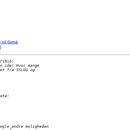
n på dansk
]
ribió:
