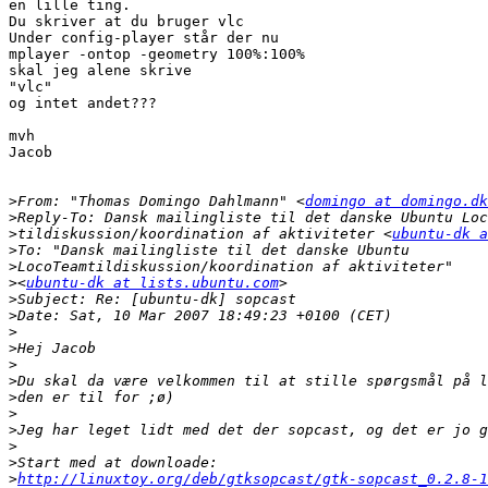
en lille ting.

Du skriver at du bruger vlc

Under config-player står der nu

mplayer -ontop -geometry 100%:100%

skal jeg alene skrive

"vlc"

og intet andet???

mvh

Jacob

>
From: "Thomas Domingo Dahlmann" <
domingo at domingo.dk
>
>
tildiskussion/koordination af aktiviteter <
ubuntu-dk a
>
>
>
<
ubuntu-dk at lists.ubuntu.com
>
>
>
>
>
>
>
>
>
>
>
>
http://linuxtoy.org/deb/gtksopcast/gtk-sopcast_0.2.8-1