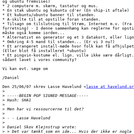
og ubuntu fremvises)

* 2 computere m. skærm, tastatur og mus.

* En stak ubuntu og kubuntu cd'er (En ship-it aftale)

* Et kubuntu/ubuntu banner til standen.

* A-skilte til at opstille foran standen.

* Tilsagn om tilslutning til Strøm, Internet m.v. (Fra 
forretning) - I denne sammenhæng kan reglerne for opsti
måske også komme iorden...

* Alternativt en generator og et 3 datakort, eller lign
* Omkring 4-5 mand til standen... (Er vi 3 nu?)

* Et arrangeret install-møde hvor folk kan få afhjulpet
(Eller blot få installeret *ubuntu)

* Et pingvin-kostume el. lign. ville ikke være dårligt.
sådant lavet i vores community?

Vi kan evt. søge om

/Daniel

Den 25/06/07 skrev Lasse Havelund <
lasse at havelund.or
>
>
>
>
>
>
>
>
>
>