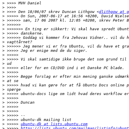
>
>
>
 >>>> Den 18/06/07 skrev Duncan Lithgow <
dlithgow at g
>
>
>
>
>
>
>
>
>
>
>
>
>
>
>
>
>
>
>
>
>
>
>
>
>
>
 >>>>> 
ubuntu-dk at lists.ubuntu.com
>
 >>>>> 
https://lists.ubuntu.com/mailman/listinfo/ubunt